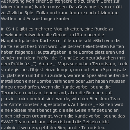
Ausrüstung (von einer Splitterjacke bis zu einem Gerät zur
Minenräumung) kaufen müssen. Das Gewinnerteam erhält
zusätzliche Spiel-Dollar und kann teurere und effizientere
Waffen und Ausrüstungen kaufen.
In CS 1.6 gibt es mehrere Möglichkeiten, eine Runde zu
gewinnen: entweder alle Gegner zu töten oder die
Hauptaufgabe der Karte zu erfüllen, die schließlich von der
Karte selbst bestimmt wird. Die derzeit beliebtesten Karten
haben folgende Hauptaufgaben: eine Bombe platzieren und
zünden (mit dem Präfix "de_") und Geiseln zurückziehen (mit
dem Präfix "cs_"). Auf de_- Maps versuchen Terroristen, in ein
strategisches Objekt einzudringen, um dort einen Sprengsatz
zu platzieren und ihn zu zünden, während Spezialeinheiten die
Installation einer Bombe verhindern oder Zeit haben müssen,
ihn zu entschärfen. Wenn die Runde vorbei ist und die
Terroristen noch am Leben sind, aber die Bombe nicht
platziert oder neutralisiert wurde, wird der Sieg dem Team
der Antiterroristen zugesprochen. Auf den cs_ - Karten wird
eine Polizeieinheit benötigt, die alle Geiseln findet und an
einen sicheren Ort bringt. Wenn die Runde vorbei ist und das
SWAT-Team noch am Leben ist und die Geiseln nicht
evakuiert wurden, geht der Sieg an die Terroristen.