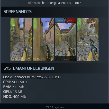
Alle Mann heruntergeladen: 1 892 867
SCREENSHOTS
SYSTEMANFORDERUNGEN
OS:
Windows XP/Vista/7/8/10/11
CPU:
500 MHz
RAM:
96 Mb
GPU:
16 Mb
HDD:
400 Mb
2026 © csget.me