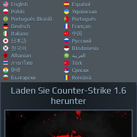
English
Español
Polski
Українська
Português (Brasil)
Português
Deutsch
Français
Italiano
中国
日本語
Русский
한국어
B.Indonesia
Albanian
العربية
ภาษาไทย
Türk
हिन्दी
Српски
Български
Română
Laden Sie Counter-Strike 1.6
herunter